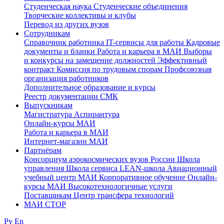
Студенческая наука
Студенческие объединения
Творческие коллективы и клубы
Перевод из других вузов
Сотрудникам
Cправочник работника
IT-сервисы для работы
Кадровые
документы и бланки
Работа и карьера в МАИ
Выборы
и конкурсы на замещение должностей
Эффективный
контракт
Комиссия по трудовым спорам
Профсоюзная
организация работников
Дополнительное образование и курсы
Реестр документации СМК
Выпускникам
Магистратура
Аспирантура
Онлайн-курсы МАИ
Работа и карьера в МАИ
Интернет-магазин МАИ
Партнёрам
Консорциум аэрокосмических вузов России
Школа
управления
Школа сервиса
LEAN-школа
Авиационный
учебный центр МАИ
Корпоративное обучение
Онлайн-
курсы МАИ
Высокотехнологичные услуги
Поставщикам
Центр трансфера технологий
МАИ СТОР
Ру
En