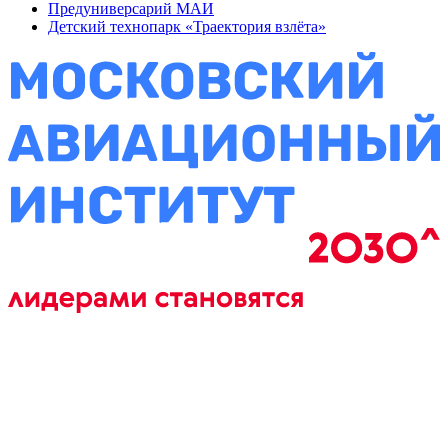
Предуниверсарий МАИ
Детский технопарк «Траектория взлёта»