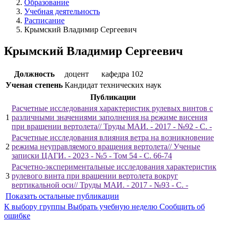
Образование
Учебная деятельность
Расписание
Крымский Владимир Сергеевич
Крымский Владимир Сергеевич
Должность
доцент
кафедра 102
Ученая степень
Кандидат технических наук
Публикации
Расчетные исследования характеристик рулевых винтов с
1
различными значениями заполнения на режиме висения
при вращении вертолета// Труды МАИ. - 2017 - №92 - С. -
Расчетные исследования влияния ветра на возникновение
2
режима неуправляемого вращения вертолета// Ученые
записки ЦАГИ. - 2023 - №5 - Том 54 - С. 66-74
Расчетно-экспериментальные исследования характеристик
3
рулевого винта при вращении вертолета вокруг
вертикальной оси// Труды МАИ. - 2017 - №93 - С. -
Показать остальные публикации
К выбору группы
Выбрать учебную неделю
Сообщить об
ошибке