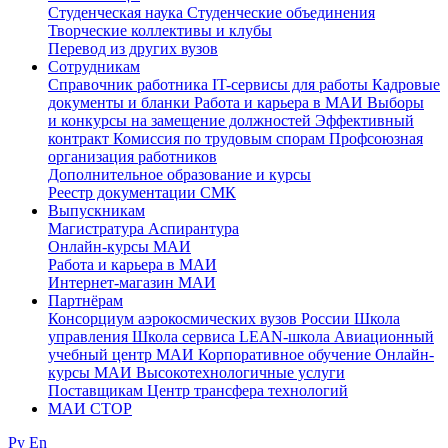
Студенческая наука
Студенческие объединения
Творческие коллективы и клубы
Перевод из других вузов
Сотрудникам
Cправочник работника
IT-сервисы для работы
Кадровые
документы и бланки
Работа и карьера в МАИ
Выборы
и конкурсы на замещение должностей
Эффективный
контракт
Комиссия по трудовым спорам
Профсоюзная
организация работников
Дополнительное образование и курсы
Реестр документации СМК
Выпускникам
Магистратура
Аспирантура
Онлайн-курсы МАИ
Работа и карьера в МАИ
Интернет-магазин МАИ
Партнёрам
Консорциум аэрокосмических вузов России
Школа
управления
Школа сервиса
LEAN-школа
Авиационный
учебный центр МАИ
Корпоративное обучение
Онлайн-
курсы МАИ
Высокотехнологичные услуги
Поставщикам
Центр трансфера технологий
МАИ СТОР
Ру
En