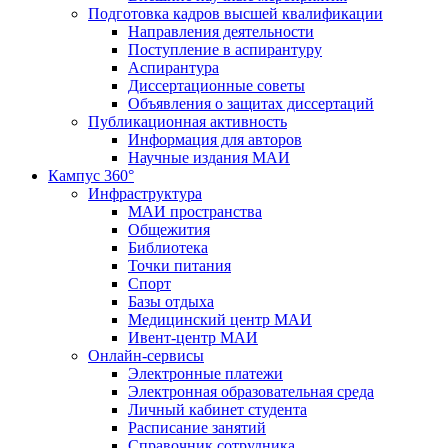
Подготовка кадров высшей квалификации
Направления деятельности
Поступление в аспирантуру
Аспирантура
Диссертационные советы
Объявления о защитах диссертаций
Публикационная активность
Информация для авторов
Научные издания МАИ
Кампус 360°
Инфраструктура
МАИ пространства
Общежития
Библиотека
Точки питания
Спорт
Базы отдыха
Медицинский центр МАИ
Ивент-центр МАИ
Онлайн-сервисы
Электронные платежи
Электронная образовательная среда
Личный кабинет студента
Расписание занятий
Справочник сотрудника