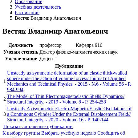
Образование
Учебная деятельность
Расписание
Вестяк Владимир Анатольевич
Вестяк Владимир Анатольевич
Должность
профессор
Кафедра 916
Ученая степень
Доктор физико-математических наук
Ученое звание
Доцент
Публикации
Unsteady axisymmetric deformation of an elastic thick-walled
sphere under the action of volume forces// Journal of Applied
1
Mechanics and Technical Physics. - 2015 - №6 - Volume 56 - P.
984-994
The Model of Thin Electromagnetoelastic Shells Dynamics//
2
Structural Integrity. - 2019 - Volume 8 - P. 254-258
Unsteady Axisymmetric Electro-Magneto-Elastic Oscillations of
3
a Continuous Cylinder Under the External Displacement Field//
Structural Integrity. - 2020 - Volume 16 - P. 140-144
Показать остальные публикации
К выбору группы
Выбрать учебную неделю
Сообщить об