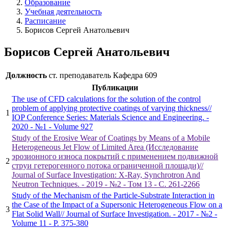
Образование
Учебная деятельность
Расписание
Борисов Сергей Анатольевич
Борисов Сергей Анатольевич
Должность
ст. преподаватель
Кафедра 609
Публикации
The use of CFD calculations for the solution of the control
problem of applying protective coatings of varying thickness//
1
IOP Conference Series: Materials Science and Engineering. -
2020 - №1 - Volume 927
Study of the Erosive Wear of Coatings by Means of a Mobile
Heterogeneous Jet Flow of Limited Area (Исследование
эрозионного износа покрытий с применением подвижной
2
струи гетерогенного потока ограниченной площади)//
Journal of Surface Investigation: X-Ray, Synchrotron And
Neutron Techniques. - 2019 - №2 - Том 13 - С. 261-2266
Study of the Mechanism of the Particle-Substrate Interaction in
the Case of the Impact of a Supersonic Heterogeneous Flow on a
3
Flat Solid Wall// Journal of Surface Investigation. - 2017 - №2 -
Volume 11 - P. 375-380