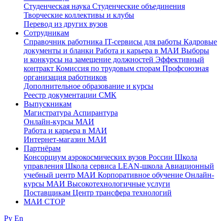
Студенческая наука
Студенческие объединения
Творческие коллективы и клубы
Перевод из других вузов
Сотрудникам
Cправочник работника
IT-сервисы для работы
Кадровые
документы и бланки
Работа и карьера в МАИ
Выборы
и конкурсы на замещение должностей
Эффективный
контракт
Комиссия по трудовым спорам
Профсоюзная
организация работников
Дополнительное образование и курсы
Реестр документации СМК
Выпускникам
Магистратура
Аспирантура
Онлайн-курсы МАИ
Работа и карьера в МАИ
Интернет-магазин МАИ
Партнёрам
Консорциум аэрокосмических вузов России
Школа
управления
Школа сервиса
LEAN-школа
Авиационный
учебный центр МАИ
Корпоративное обучение
Онлайн-
курсы МАИ
Высокотехнологичные услуги
Поставщикам
Центр трансфера технологий
МАИ СТОР
Ру
En