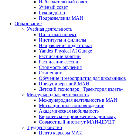
Наблюдательный совет
Учёный совет
Руководство
Подразделения МАИ
Образование
Учебная деятельность
Пилотный проект
Институты и филиалы
Направления подготовки
Yandex Physical AI Garage
Расписание занятий
Расписание сессии
Стоимость обучения
Стипендии
Обучение и мероприятия для школьников
Предуниверсарий МАИ
Детский технопарк «Траектория взлёта»
Международная деятельность
Международная деятельность в МАИ
Миграционное сопровождение
Академическая мобильность
Европейское приложение к диплому
Совместный институт МАИ-ШУЦТ
Трудоустройство
Центр карьеры МАИ