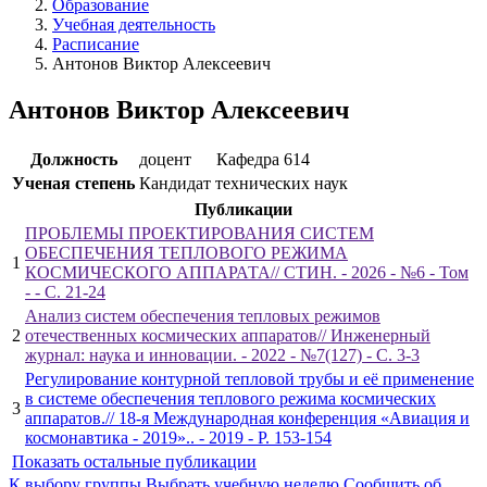
Образование
Учебная деятельность
Расписание
Антонов Виктор Алексеевич
Антонов Виктор Алексеевич
Должность
доцент
Кафедра 614
Ученая степень
Кандидат технических наук
Публикации
ПРОБЛЕМЫ ПРОЕКТИРОВАНИЯ СИСТЕМ
ОБЕСПЕЧЕНИЯ ТЕПЛОВОГО РЕЖИМА
1
КОСМИЧЕСКОГО АППАРАТА// СТИН. - 2026 - №6 - Том
- - С. 21-24
Анализ систем обеспечения тепловых режимов
2
отечественных космических аппаратов// Инженерный
журнал: наука и инновации. - 2022 - №7(127) - С. 3-3
Регулирование контурной тепловой трубы и её применение
в системе обеспечения теплового режима космических
3
аппаратов.// 18-я Международная конференция «Авиация и
космонавтика - 2019».. - 2019 - P. 153-154
Показать остальные публикации
К выбору группы
Выбрать учебную неделю
Сообщить об