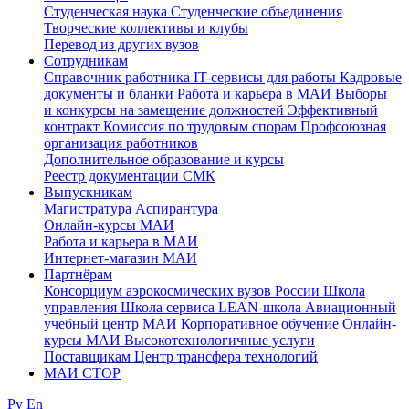
Студенческая наука
Студенческие объединения
Творческие коллективы и клубы
Перевод из других вузов
Сотрудникам
Cправочник работника
IT-сервисы для работы
Кадровые
документы и бланки
Работа и карьера в МАИ
Выборы
и конкурсы на замещение должностей
Эффективный
контракт
Комиссия по трудовым спорам
Профсоюзная
организация работников
Дополнительное образование и курсы
Реестр документации СМК
Выпускникам
Магистратура
Аспирантура
Онлайн-курсы МАИ
Работа и карьера в МАИ
Интернет-магазин МАИ
Партнёрам
Консорциум аэрокосмических вузов России
Школа
управления
Школа сервиса
LEAN-школа
Авиационный
учебный центр МАИ
Корпоративное обучение
Онлайн-
курсы МАИ
Высокотехнологичные услуги
Поставщикам
Центр трансфера технологий
МАИ СТОР
Ру
En