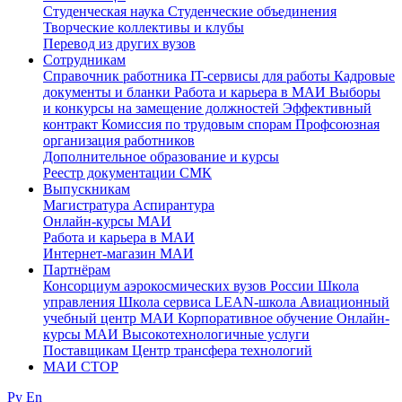
Студенческая наука
Студенческие объединения
Творческие коллективы и клубы
Перевод из других вузов
Сотрудникам
Cправочник работника
IT-сервисы для работы
Кадровые
документы и бланки
Работа и карьера в МАИ
Выборы
и конкурсы на замещение должностей
Эффективный
контракт
Комиссия по трудовым спорам
Профсоюзная
организация работников
Дополнительное образование и курсы
Реестр документации СМК
Выпускникам
Магистратура
Аспирантура
Онлайн-курсы МАИ
Работа и карьера в МАИ
Интернет-магазин МАИ
Партнёрам
Консорциум аэрокосмических вузов России
Школа
управления
Школа сервиса
LEAN-школа
Авиационный
учебный центр МАИ
Корпоративное обучение
Онлайн-
курсы МАИ
Высокотехнологичные услуги
Поставщикам
Центр трансфера технологий
МАИ СТОР
Ру
En