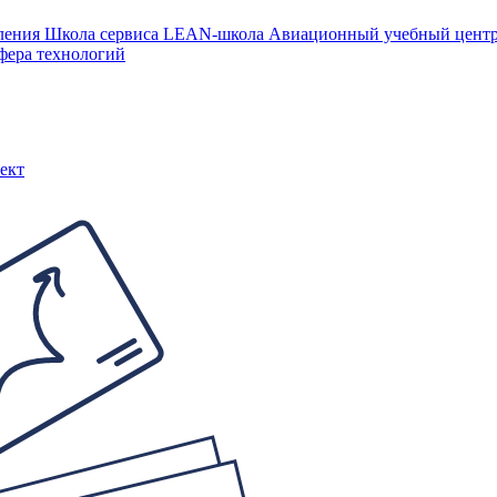
ления
Школа сервиса
LEAN-школа
Авиационный учебный цен
фера технологий
ект