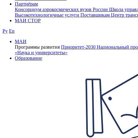
Партнёрам
Консорциум аэрокосмических вузов России
Школа управ
Высокотехнологичные услуги
Поставщикам
Центр транс
МАИ СТОР
Ру
En
МАИ
Программы развития
Приоритет-2030
Национальный про
«Наука и университеты»
Образование