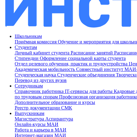
Школьникам
Приёмная комиссия
Обучение и мероприятия для школь
Студентам
Личный кабинет студента
Расписание занятий
Расписани
Стипендии
Оформление социальной карты студента
Отдел целевого обучения, практик и трудоустройства
Цен
Академическая мобильность
Совместный институт МА
Студенческая наука
Студенческие объединения
Творческ
Перевод из других вузов
Сотрудникам
Cправочник работника
IT-сервисы для работы
Кадровые 
по трудовым спорам
Профсоюзная организация работник
Дополнительное образование и курсы
Реестр документации СМК
Выпускникам
Магистратура
Аспирантура
Онлайн-курсы МАИ
Работа и карьера в МАИ
Интернет-магазин МАИ