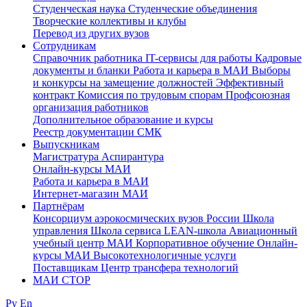
Студенческая наука
Студенческие объединения
Творческие коллективы и клубы
Перевод из других вузов
Сотрудникам
Cправочник работника
IT-сервисы для работы
Кадровые
документы и бланки
Работа и карьера в МАИ
Выборы
и конкурсы на замещение должностей
Эффективный
контракт
Комиссия по трудовым спорам
Профсоюзная
организация работников
Дополнительное образование и курсы
Реестр документации СМК
Выпускникам
Магистратура
Аспирантура
Онлайн-курсы МАИ
Работа и карьера в МАИ
Интернет-магазин МАИ
Партнёрам
Консорциум аэрокосмических вузов России
Школа
управления
Школа сервиса
LEAN-школа
Авиационный
учебный центр МАИ
Корпоративное обучение
Онлайн-
курсы МАИ
Высокотехнологичные услуги
Поставщикам
Центр трансфера технологий
МАИ СТОР
Ру
En