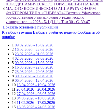
АЭРОДИНАМИЧЕСКОГО ТОРМОЖЕНИЯ НА БАЗЕ
3
МАЛОГО КОСМИЧЕСКОГО АППАРАТА С ФОРМ-
ФАКТОРОМ ТИПА «CUBESAT»// Вестник Уфимского
государственного авиационного технического
университета. - 2026 - №1 (111) - Том 30 - С. 39-47
Показать остальные публикации
К выбору группы
Выбрать учебную неделю
Сообщить об
ошибке
1
09.02.2026 - 15.02.2026
2
16.02.2026 - 22.02.2026
3
23.02.2026 - 01.03.2026
4
02.03.2026 - 08.03.2026
5
09.03.2026 - 15.03.2026
6
16.03.2026 - 22.03.2026
7
23.03.2026 - 29.03.2026
8
30.03.2026 - 05.04.2026
9
06.04.2026 - 12.04.2026
10
13.04.2026 - 19.04.2026
11
20.04.2026 - 26.04.2026
12
27.04.2026 - 03.05.2026
13
04.05.2026 - 10.05.2026
14
11.05.2026 - 17.05.2026
15
18.05.2026 - 24.05.2026