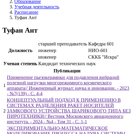
Образование
Учебная деятельность
Расписание
Туфан Ант
Туфан Ант
старший преподаватель
Кафедра 601
Должность
инженер
НИО-601
инженер
СККБ "Искра"
Ученая степень
Кандидат технических наук
Публикации
Применение пьезокерамики для подавления вибраций
полезной нагрузки многорежимного космического
1
аппарата// Инженерный журнал: наука и инновации. - 2023
- №7(139) - С. 4-4
КОНЦЕПТУАЛЬНЫЙ ПОДХОД К ПРИМЕНЕНИЮ В
СИСТЕМАХ РАЗДЕЛЕНИЯ РАКЕТ-НОСИТЕЛЕЙ
2
ЗАМКОВОГО УСТРОЙСТВА ШАРИКОВОГО ТИПА БЕЗ
ПИРОТЕХНИКИ// Вестник Московского авиационного
института. - 2024 - №4 - Том 31 - С. 1-1
ЭКСПЕРИМЕНТАЛЬНО-МАТЕМАТИЧЕСКОЕ
МОДЕЛИРОВАНИЕ ПРОЦЕССА НАДУВА СИСТЕМЫ