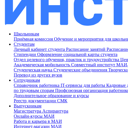
Школьникам
Приёмная комиссия
Обучение и мероприятия для школь
Студентам
Личный кабинет студента
Расписание занятий
Расписани
Стипендии
Оформление социальной карты студента
Отдел целевого обучения, практик и трудоустройства
Цен
Академическая мобильность
Совместный институт МА
Студенческая наука
Студенческие объединения
Творческ
Перевод из других вузов
Сотрудникам
Cправочник работника
IT-сервисы для работы
Кадровые 
по трудовым спорам
Профсоюзная организация работник
Дополнительное образование и курсы
Реестр документации СМК
Выпускникам
Магистратура
Аспирантура
Онлайн-курсы МАИ
Работа и карьера в МАИ
Интернет-магазин МАИ