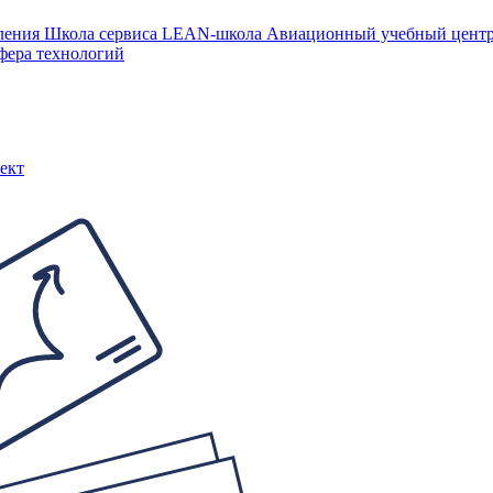
ления
Школа сервиса
LEAN-школа
Авиационный учебный цен
фера технологий
ект