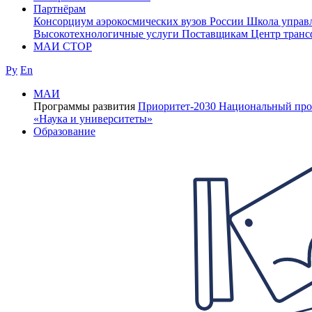
Партнёрам
Консорциум аэрокосмических вузов России
Школа управ
Высокотехнологичные услуги
Поставщикам
Центр транс
МАИ СТОР
Ру
En
МАИ
Программы развития
Приоритет-2030
Национальный про
«Наука и университеты»
Образование