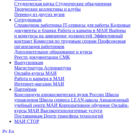
Студенческая наука
Студенческие объединения
Творческие коллективы и клубы
Перевод из других вузов
Сотрудникам
Cправочник работника
IT-сервисы для работы
Кадровые
документы и бланки
Работа и карьера в МАИ
Выборы
и конкурсы на замещение должностей
Эффективный
контракт
Комиссия по трудовым спорам
Профсоюзная
организация работников
Дополнительное образование и курсы
Реестр документации СМК
Выпускникам
Магистратура
Аспирантура
Онлайн-курсы МАИ
Работа и карьера в МАИ
Интернет-магазин МАИ
Партнёрам
Консорциум аэрокосмических вузов России
Школа
управления
Школа сервиса
LEAN-школа
Авиационный
учебный центр МАИ
Корпоративное обучение
Онлайн-
курсы МАИ
Высокотехнологичные услуги
Поставщикам
Центр трансфера технологий
МАИ СТОР
Ру
En