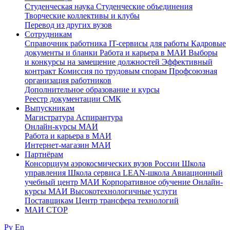
Студенческая наука
Студенческие объединения
Творческие коллективы и клубы
Перевод из других вузов
Сотрудникам
Cправочник работника
IT-сервисы для работы
Кадровые
документы и бланки
Работа и карьера в МАИ
Выборы
и конкурсы на замещение должностей
Эффективный
контракт
Комиссия по трудовым спорам
Профсоюзная
организация работников
Дополнительное образование и курсы
Реестр документации СМК
Выпускникам
Магистратура
Аспирантура
Онлайн-курсы МАИ
Работа и карьера в МАИ
Интернет-магазин МАИ
Партнёрам
Консорциум аэрокосмических вузов России
Школа
управления
Школа сервиса
LEAN-школа
Авиационный
учебный центр МАИ
Корпоративное обучение
Онлайн-
курсы МАИ
Высокотехнологичные услуги
Поставщикам
Центр трансфера технологий
МАИ СТОР
Ру
En