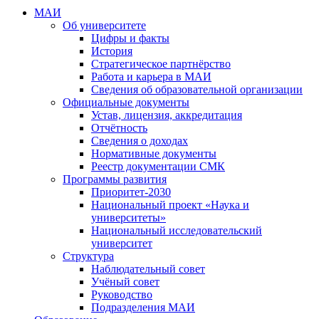
МАИ
Об университете
Цифры и факты
История
Стратегическое партнёрство
Работа и карьера в МАИ
Сведения об образовательной организации
Официальные документы
Устав, лицензия, аккредитация
Отчётность
Сведения о доходах
Нормативные документы
Реестр документации СМК
Программы развития
Приоритет-2030
Национальный проект «Наука и
университеты»
Национальный исследовательский
университет
Структура
Наблюдательный совет
Учёный совет
Руководство
Подразделения МАИ