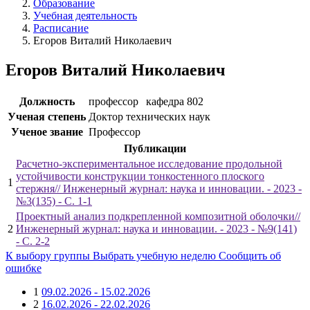
Образование
Учебная деятельность
Расписание
Егоров Виталий Николаевич
Егоров Виталий Николаевич
Должность
профессор
кафедра 802
Ученая степень
Доктор технических наук
Ученое звание
Профессор
Публикации
Расчетно-экспериментальное исследование продольной
устойчивости конструкции тонкостенного плоского
1
стержня// Инженерный журнал: наука и инновации. - 2023 -
№3(135) - С. 1-1
Проектный анализ подкрепленной композитной оболочки//
2
Инженерный журнал: наука и инновации. - 2023 - №9(141)
- С. 2-2
К выбору группы
Выбрать учебную неделю
Сообщить об
ошибке
1
09.02.2026 - 15.02.2026
2
16.02.2026 - 22.02.2026