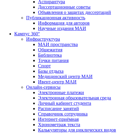
Аспирантура
Диссертационные советы
Объявления о защитах диссертаций
Публикационная активность
Информация для авторов
Научные издания МАИ
Кампус 360°
Инфраструктура
МАИ пространства
Общежития
Библиотека
Точки питания
Спорт
Базы отдыха
Медицинский центр МАИ
Ивент-центр МАИ
Онлайн-сервисы
Электронные платежи
Электронная образовательная среда
Личный кабинет студента
Расписание занятий
Справочник сотрудника
Интернет-приёмная
Хронометраж текста
Калькуляторы для циклических видов