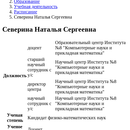
Образование
Учебная деятельность
Расписание
Северина Наталья Сергеевна
Северина Наталья Сергеевна
Образовательный центр Института
доцент
№8 "Компьютерные науки и
прикладная математика"
старший
Научный центр Института №8
научный
"Компьютерные науки и
сотрудник с
прикладная математика"
у/с
Должность
Научный центр Института №8
директор
"Компьютерные науки и
центра
прикладная математика"
научный
Научный центр Института №8
сотрудник с
"Компьютерные науки и
у/с
прикладная математика"
Ученая
Кандидат физико-математических наук
степень
Ученое
Доцент