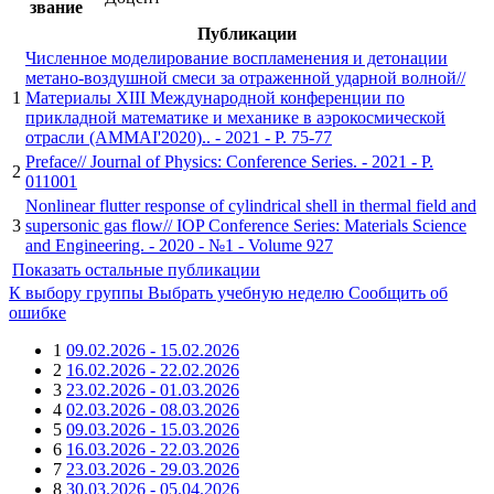
звание
Публикации
Численное моделирование воспламенения и детонации
метано-воздушной смеси за отраженной ударной волной//
1
Материалы XIII Международной конференции по
прикладной математике и механике в аэрокосмической
отрасли (AMMAI'2020).. - 2021 - P. 75-77
Preface// Journal of Physics: Conference Series. - 2021 - P.
2
011001
Nonlinear flutter response of cylindrical shell in thermal field and
3
supersonic gas flow// IOP Conference Series: Materials Science
and Engineering. - 2020 - №1 - Volume 927
Показать остальные публикации
К выбору группы
Выбрать учебную неделю
Сообщить об
ошибке
1
09.02.2026 - 15.02.2026
2
16.02.2026 - 22.02.2026
3
23.02.2026 - 01.03.2026
4
02.03.2026 - 08.03.2026
5
09.03.2026 - 15.03.2026
6
16.03.2026 - 22.03.2026
7
23.03.2026 - 29.03.2026
8
30.03.2026 - 05.04.2026