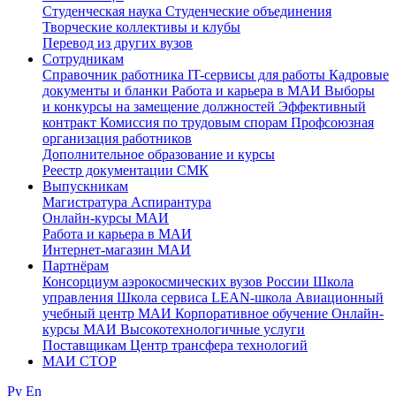
Студенческая наука
Студенческие объединения
Творческие коллективы и клубы
Перевод из других вузов
Сотрудникам
Cправочник работника
IT-сервисы для работы
Кадровые
документы и бланки
Работа и карьера в МАИ
Выборы
и конкурсы на замещение должностей
Эффективный
контракт
Комиссия по трудовым спорам
Профсоюзная
организация работников
Дополнительное образование и курсы
Реестр документации СМК
Выпускникам
Магистратура
Аспирантура
Онлайн-курсы МАИ
Работа и карьера в МАИ
Интернет-магазин МАИ
Партнёрам
Консорциум аэрокосмических вузов России
Школа
управления
Школа сервиса
LEAN-школа
Авиационный
учебный центр МАИ
Корпоративное обучение
Онлайн-
курсы МАИ
Высокотехнологичные услуги
Поставщикам
Центр трансфера технологий
МАИ СТОР
Ру
En