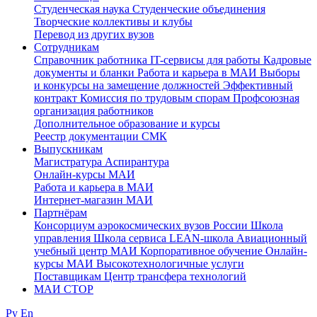
Студенческая наука
Студенческие объединения
Творческие коллективы и клубы
Перевод из других вузов
Сотрудникам
Cправочник работника
IT-сервисы для работы
Кадровые
документы и бланки
Работа и карьера в МАИ
Выборы
и конкурсы на замещение должностей
Эффективный
контракт
Комиссия по трудовым спорам
Профсоюзная
организация работников
Дополнительное образование и курсы
Реестр документации СМК
Выпускникам
Магистратура
Аспирантура
Онлайн-курсы МАИ
Работа и карьера в МАИ
Интернет-магазин МАИ
Партнёрам
Консорциум аэрокосмических вузов России
Школа
управления
Школа сервиса
LEAN-школа
Авиационный
учебный центр МАИ
Корпоративное обучение
Онлайн-
курсы МАИ
Высокотехнологичные услуги
Поставщикам
Центр трансфера технологий
МАИ СТОР
Ру
En