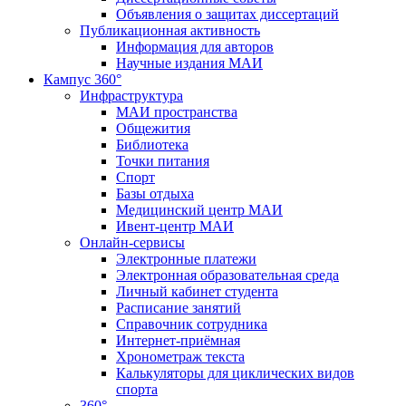
Объявления о защитах диссертаций
Публикационная активность
Информация для авторов
Научные издания МАИ
Кампус 360°
Инфраструктура
МАИ пространства
Общежития
Библиотека
Точки питания
Спорт
Базы отдыха
Медицинский центр МАИ
Ивент-центр МАИ
Онлайн-сервисы
Электронные платежи
Электронная образовательная среда
Личный кабинет студента
Расписание занятий
Справочник сотрудника
Интернет-приёмная
Хронометраж текста
Калькуляторы для циклических видов
спорта
360°