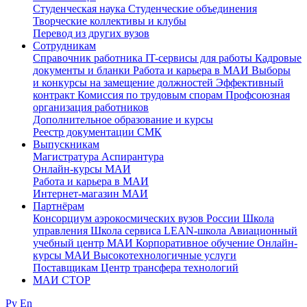
Студенческая наука
Студенческие объединения
Творческие коллективы и клубы
Перевод из других вузов
Сотрудникам
Cправочник работника
IT-сервисы для работы
Кадровые
документы и бланки
Работа и карьера в МАИ
Выборы
и конкурсы на замещение должностей
Эффективный
контракт
Комиссия по трудовым спорам
Профсоюзная
организация работников
Дополнительное образование и курсы
Реестр документации СМК
Выпускникам
Магистратура
Аспирантура
Онлайн-курсы МАИ
Работа и карьера в МАИ
Интернет-магазин МАИ
Партнёрам
Консорциум аэрокосмических вузов России
Школа
управления
Школа сервиса
LEAN-школа
Авиационный
учебный центр МАИ
Корпоративное обучение
Онлайн-
курсы МАИ
Высокотехнологичные услуги
Поставщикам
Центр трансфера технологий
МАИ СТОР
Ру
En