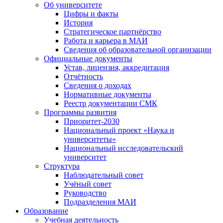
Об университете
Цифры и факты
История
Стратегическое партнёрство
Работа и карьера в МАИ
Сведения об образовательной организации
Официальные документы
Устав, лицензия, аккредитация
Отчётность
Сведения о доходах
Нормативные документы
Реестр документации СМК
Программы развития
Приоритет-2030
Национальный проект «Наука и
университеты»
Национальный исследовательский
университет
Структура
Наблюдательный совет
Учёный совет
Руководство
Подразделения МАИ
Образование
Учебная деятельность