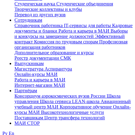
Студенческая наука
Студенческие объединения
Творческие коллективы и клубы
Перевод из других вузов
Сотрудникам
Cправочник работника
IT-сервисы для работы
Кадровые
документы и бланки
Работа и карьера в МАИ
Выборы
и конкурсы на замещение должностей
Эффективный
контракт
Комиссия по трудовым спорам
Профсоюзная
организация работников
Дополнительное образование и курсы
Реестр документации СМК
Выпускникам
Магистратура
Аспирантура
Онлайн-курсы МАИ
Работа и карьера в МАИ
Интернет-магазин МАИ
Партнёрам
Консорциум аэрокосмических вузов России
Школа
управления
Школа сервиса
LEAN-школа
Авиационный
учебный центр МАИ
Корпоративное обучение
Онлайн-
курсы МАИ
Высокотехнологичные услуги
Поставщикам
Центр трансфера технологий
МАИ СТОР
Ру
En