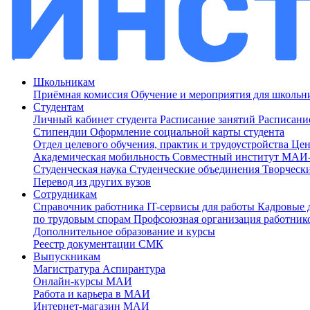
Школьникам
Приёмная комиссия
Обучение и мероприятия для школь
Студентам
Личный кабинет студента
Расписание занятий
Расписани
Стипендии
Оформление социальной карты студента
Отдел целевого обучения, практик и трудоустройства
Цен
Академическая мобильность
Совместный институт МА
Студенческая наука
Студенческие объединения
Творческ
Перевод из других вузов
Сотрудникам
Cправочник работника
IT-сервисы для работы
Кадровые 
по трудовым спорам
Профсоюзная организация работник
Дополнительное образование и курсы
Реестр документации СМК
Выпускникам
Магистратура
Аспирантура
Онлайн-курсы МАИ
Работа и карьера в МАИ
Интернет-магазин МАИ