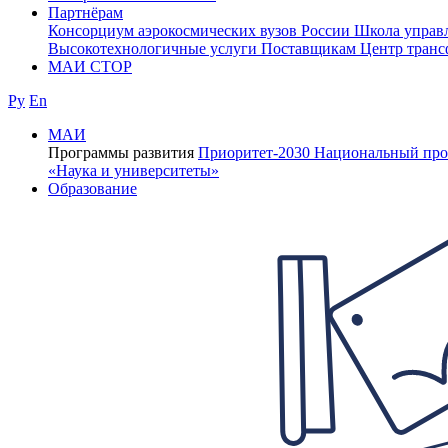
Партнёрам
Консорциум аэрокосмических вузов России
Школа управ
Высокотехнологичные услуги
Поставщикам
Центр транс
МАИ СТОР
Ру
En
МАИ
Программы развития
Приоритет-2030
Национальный про
«Наука и университеты»
Образование