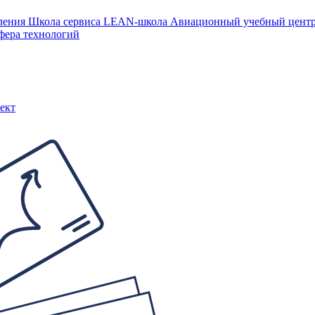
ления
Школа сервиса
LEAN-школа
Авиационный учебный цен
фера технологий
ект