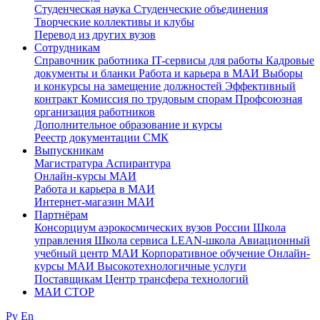
Студенческая наука
Студенческие объединения
Творческие коллективы и клубы
Перевод из других вузов
Сотрудникам
Cправочник работника
IT-сервисы для работы
Кадровые
документы и бланки
Работа и карьера в МАИ
Выборы
и конкурсы на замещение должностей
Эффективный
контракт
Комиссия по трудовым спорам
Профсоюзная
организация работников
Дополнительное образование и курсы
Реестр документации СМК
Выпускникам
Магистратура
Аспирантура
Онлайн-курсы МАИ
Работа и карьера в МАИ
Интернет-магазин МАИ
Партнёрам
Консорциум аэрокосмических вузов России
Школа
управления
Школа сервиса
LEAN-школа
Авиационный
учебный центр МАИ
Корпоративное обучение
Онлайн-
курсы МАИ
Высокотехнологичные услуги
Поставщикам
Центр трансфера технологий
МАИ СТОР
Ру
En