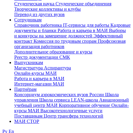
Студенческая наука
Студенческие объединения
Творческие коллективы и клубы
Перевод из других вузов
Сотрудникам
Cправочник работника
IT-сервисы для работы
Кадровые
документы и бланки
Работа и карьера в МАИ
Выборы
и конкурсы на замещение должностей
Эффективный
контракт
Комиссия по трудовым спорам
Профсоюзная
организация работников
Дополнительное образование и курсы
Реестр документации СМК
Выпускникам
Магистратура
Аспирантура
Онлайн-курсы МАИ
Работа и карьера в МАИ
Интернет-магазин МАИ
Партнёрам
Консорциум аэрокосмических вузов России
Школа
управления
Школа сервиса
LEAN-школа
Авиационный
учебный центр МАИ
Корпоративное обучение
Онлайн-
курсы МАИ
Высокотехнологичные услуги
Поставщикам
Центр трансфера технологий
МАИ СТОР
Ру
En