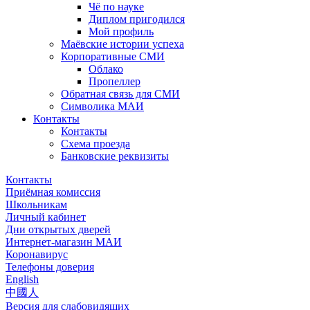
Чё по науке
Диплом пригодился
Мой профиль
Маёвские истории успеха
Корпоративные СМИ
Облако
Пропеллер
Обратная связь для СМИ
Символика МАИ
Контакты
Контакты
Схема проезда
Банковские реквизиты
Контакты
Приёмная комиссия
Школьникам
Личный кабинет
Дни открытых дверей
Интернет-магазин МАИ
Коронавирус
Телефоны доверия
English
中國人
Версия для слабовидящих