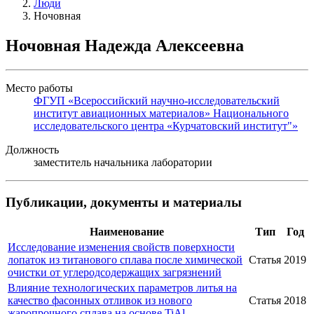
Люди
Ночовная
Ночовная Надежда Алексеевна
Место работы
ФГУП «Всероссийский научно-исследовательский
институт авиационных материалов» Национального
исследовательского центра «Курчатовский институт"»
Должность
заместитель начальника лаборатории
Публикации, документы и материалы
Наименование
Тип
Год
Исследование изменения свойств поверхности
лопаток из титанового сплава после химической
Статья
2019
очистки от углеродсодержащих загрязнений
Влияние технологических параметров литья на
качество фасонных отливок из нового
Статья
2018
жаропрочного сплава на основе TiAl