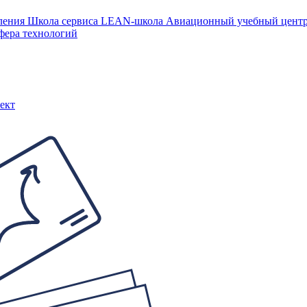
ления
Школа сервиса
LEAN-школа
Авиационный учебный цен
фера технологий
ект