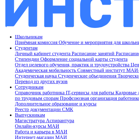
Школьникам
Приёмная комиссия
Обучение и мероприятия для школь
Студентам
Личный кабинет студента
Расписание занятий
Расписани
Стипендии
Оформление социальной карты студента
Отдел целевого обучения, практик и трудоустройства
Цен
Академическая мобильность
Совместный институт МА
Студенческая наука
Студенческие объединения
Творческ
Перевод из других вузов
Сотрудникам
Cправочник работника
IT-сервисы для работы
Кадровые 
по трудовым спорам
Профсоюзная организация работник
Дополнительное образование и курсы
Реестр документации СМК
Выпускникам
Магистратура
Аспирантура
Онлайн-курсы МАИ
Работа и карьера в МАИ
Интернет-магазин МАИ