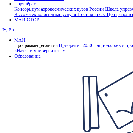
Партнёрам
Консорциум аэрокосмических вузов России
Школа управ
Высокотехнологичные услуги
Поставщикам
Центр транс
МАИ СТОР
Ру
En
МАИ
Программы развития
Приоритет-2030
Национальный про
«Наука и университеты»
Образование