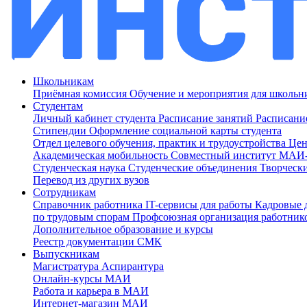
Школьникам
Приёмная комиссия
Обучение и мероприятия для школь
Студентам
Личный кабинет студента
Расписание занятий
Расписани
Стипендии
Оформление социальной карты студента
Отдел целевого обучения, практик и трудоустройства
Цен
Академическая мобильность
Совместный институт МА
Студенческая наука
Студенческие объединения
Творческ
Перевод из других вузов
Сотрудникам
Cправочник работника
IT-сервисы для работы
Кадровые 
по трудовым спорам
Профсоюзная организация работник
Дополнительное образование и курсы
Реестр документации СМК
Выпускникам
Магистратура
Аспирантура
Онлайн-курсы МАИ
Работа и карьера в МАИ
Интернет-магазин МАИ