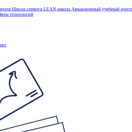
ления
Школа сервиса
LEAN-школа
Авиационный учебный цен
фера технологий
ект