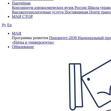
Партнёрам
Консорциум аэрокосмических вузов России
Школа управ
Высокотехнологичные услуги
Поставщикам
Центр транс
МАИ СТОР
Ру
En
МАИ
Программы развития
Приоритет-2030
Национальный про
«Наука и университеты»
Образование