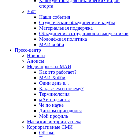
Калькуляторы для циклических видов
спорта
360°
Наши события
Студенческие объединения и клубы
Материальная поддержка
Объединения сотрудников и выпускников
Молодёжная политика
МАИ хобби
Пресс-центр
Новости
Анонсы
Медиапроекты МАИ
Как это работает?
МАИ Хобби
Один день в...
Как, зачем и почему?
Терминология
мАи подкасты
Чё по науке
Диплом пригодился
Мой профиль
Маёвские истории успеха
Корпоративные СМИ
Облако