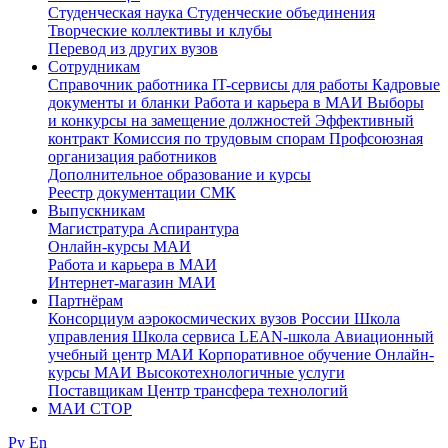
Студенческая наука
Студенческие объединения
Творческие коллективы и клубы
Перевод из других вузов
Сотрудникам
Cправочник работника
IT-сервисы для работы
Кадровые
документы и бланки
Работа и карьера в МАИ
Выборы
и конкурсы на замещение должностей
Эффективный
контракт
Комиссия по трудовым спорам
Профсоюзная
организация работников
Дополнительное образование и курсы
Реестр документации СМК
Выпускникам
Магистратура
Аспирантура
Онлайн-курсы МАИ
Работа и карьера в МАИ
Интернет-магазин МАИ
Партнёрам
Консорциум аэрокосмических вузов России
Школа
управления
Школа сервиса
LEAN-школа
Авиационный
учебный центр МАИ
Корпоративное обучение
Онлайн-
курсы МАИ
Высокотехнологичные услуги
Поставщикам
Центр трансфера технологий
МАИ СТОР
Ру
En