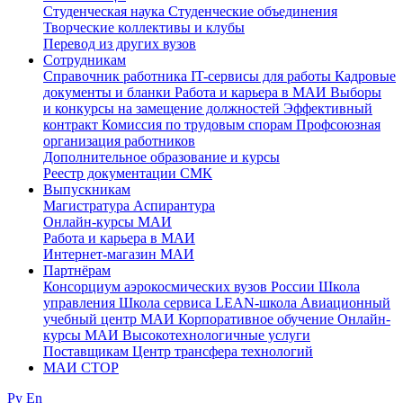
Студенческая наука
Студенческие объединения
Творческие коллективы и клубы
Перевод из других вузов
Сотрудникам
Cправочник работника
IT-сервисы для работы
Кадровые
документы и бланки
Работа и карьера в МАИ
Выборы
и конкурсы на замещение должностей
Эффективный
контракт
Комиссия по трудовым спорам
Профсоюзная
организация работников
Дополнительное образование и курсы
Реестр документации СМК
Выпускникам
Магистратура
Аспирантура
Онлайн-курсы МАИ
Работа и карьера в МАИ
Интернет-магазин МАИ
Партнёрам
Консорциум аэрокосмических вузов России
Школа
управления
Школа сервиса
LEAN-школа
Авиационный
учебный центр МАИ
Корпоративное обучение
Онлайн-
курсы МАИ
Высокотехнологичные услуги
Поставщикам
Центр трансфера технологий
МАИ СТОР
Ру
En