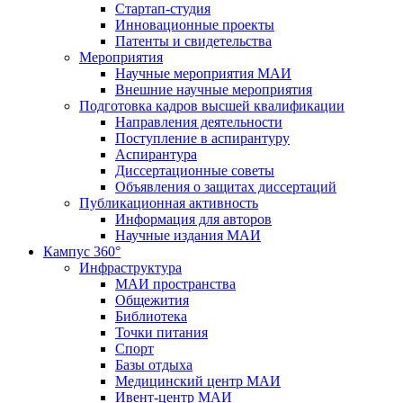
Стартап-студия
Инновационные проекты
Патенты и свидетельства
Мероприятия
Научные мероприятия МАИ
Внешние научные мероприятия
Подготовка кадров высшей квалификации
Направления деятельности
Поступление в аспирантуру
Аспирантура
Диссертационные советы
Объявления о защитах диссертаций
Публикационная активность
Информация для авторов
Научные издания МАИ
Кампус 360°
Инфраструктура
МАИ пространства
Общежития
Библиотека
Точки питания
Спорт
Базы отдыха
Медицинский центр МАИ
Ивент-центр МАИ