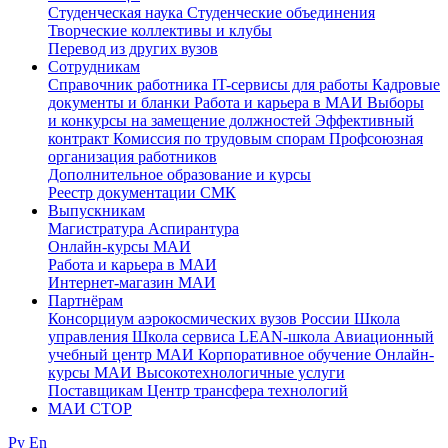
Студенческая наука
Студенческие объединения
Творческие коллективы и клубы
Перевод из других вузов
Сотрудникам
Cправочник работника
IT-сервисы для работы
Кадровые
документы и бланки
Работа и карьера в МАИ
Выборы
и конкурсы на замещение должностей
Эффективный
контракт
Комиссия по трудовым спорам
Профсоюзная
организация работников
Дополнительное образование и курсы
Реестр документации СМК
Выпускникам
Магистратура
Аспирантура
Онлайн-курсы МАИ
Работа и карьера в МАИ
Интернет-магазин МАИ
Партнёрам
Консорциум аэрокосмических вузов России
Школа
управления
Школа сервиса
LEAN-школа
Авиационный
учебный центр МАИ
Корпоративное обучение
Онлайн-
курсы МАИ
Высокотехнологичные услуги
Поставщикам
Центр трансфера технологий
МАИ СТОР
Ру
En