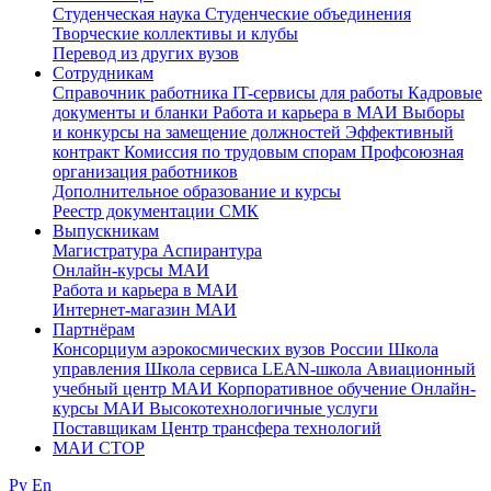
Студенческая наука
Студенческие объединения
Творческие коллективы и клубы
Перевод из других вузов
Сотрудникам
Cправочник работника
IT-сервисы для работы
Кадровые
документы и бланки
Работа и карьера в МАИ
Выборы
и конкурсы на замещение должностей
Эффективный
контракт
Комиссия по трудовым спорам
Профсоюзная
организация работников
Дополнительное образование и курсы
Реестр документации СМК
Выпускникам
Магистратура
Аспирантура
Онлайн-курсы МАИ
Работа и карьера в МАИ
Интернет-магазин МАИ
Партнёрам
Консорциум аэрокосмических вузов России
Школа
управления
Школа сервиса
LEAN-школа
Авиационный
учебный центр МАИ
Корпоративное обучение
Онлайн-
курсы МАИ
Высокотехнологичные услуги
Поставщикам
Центр трансфера технологий
МАИ СТОР
Ру
En