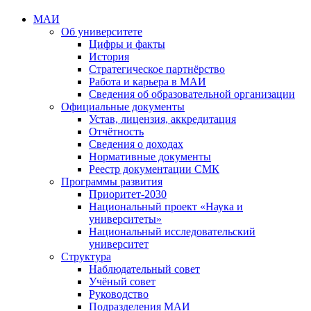
МАИ
Об университете
Цифры и факты
История
Стратегическое партнёрство
Работа и карьера в МАИ
Сведения об образовательной организации
Официальные документы
Устав, лицензия, аккредитация
Отчётность
Сведения о доходах
Нормативные документы
Реестр документации СМК
Программы развития
Приоритет-2030
Национальный проект «Наука и
университеты»
Национальный исследовательский
университет
Структура
Наблюдательный совет
Учёный совет
Руководство
Подразделения МАИ