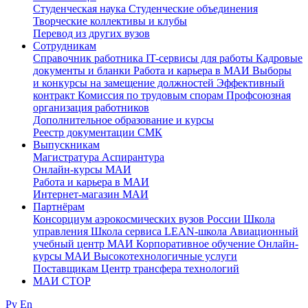
Студенческая наука
Студенческие объединения
Творческие коллективы и клубы
Перевод из других вузов
Сотрудникам
Cправочник работника
IT-сервисы для работы
Кадровые
документы и бланки
Работа и карьера в МАИ
Выборы
и конкурсы на замещение должностей
Эффективный
контракт
Комиссия по трудовым спорам
Профсоюзная
организация работников
Дополнительное образование и курсы
Реестр документации СМК
Выпускникам
Магистратура
Аспирантура
Онлайн-курсы МАИ
Работа и карьера в МАИ
Интернет-магазин МАИ
Партнёрам
Консорциум аэрокосмических вузов России
Школа
управления
Школа сервиса
LEAN-школа
Авиационный
учебный центр МАИ
Корпоративное обучение
Онлайн-
курсы МАИ
Высокотехнологичные услуги
Поставщикам
Центр трансфера технологий
МАИ СТОР
Ру
En