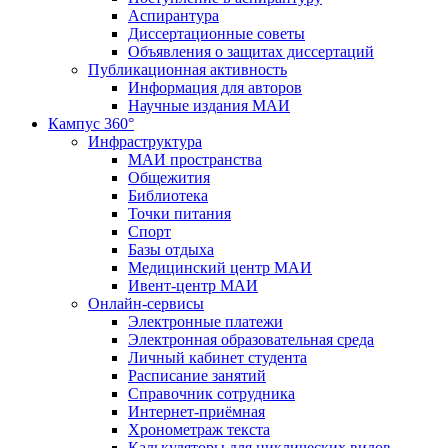
Аспирантура
Диссертационные советы
Объявления о защитах диссертаций
Публикационная активность
Информация для авторов
Научные издания МАИ
Кампус 360°
Инфраструктура
МАИ пространства
Общежития
Библиотека
Точки питания
Спорт
Базы отдыха
Медицинский центр МАИ
Ивент-центр МАИ
Онлайн-сервисы
Электронные платежи
Электронная образовательная среда
Личный кабинет студента
Расписание занятий
Справочник сотрудника
Интернет-приёмная
Хронометраж текста
Калькуляторы для циклических видов