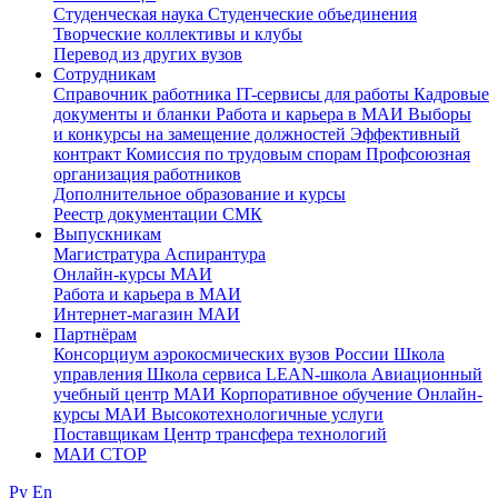
Студенческая наука
Студенческие объединения
Творческие коллективы и клубы
Перевод из других вузов
Сотрудникам
Cправочник работника
IT-сервисы для работы
Кадровые
документы и бланки
Работа и карьера в МАИ
Выборы
и конкурсы на замещение должностей
Эффективный
контракт
Комиссия по трудовым спорам
Профсоюзная
организация работников
Дополнительное образование и курсы
Реестр документации СМК
Выпускникам
Магистратура
Аспирантура
Онлайн-курсы МАИ
Работа и карьера в МАИ
Интернет-магазин МАИ
Партнёрам
Консорциум аэрокосмических вузов России
Школа
управления
Школа сервиса
LEAN-школа
Авиационный
учебный центр МАИ
Корпоративное обучение
Онлайн-
курсы МАИ
Высокотехнологичные услуги
Поставщикам
Центр трансфера технологий
МАИ СТОР
Ру
En