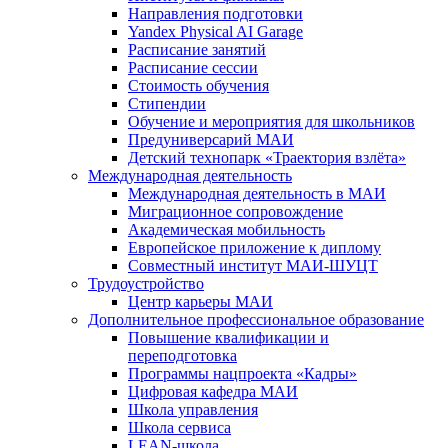
Направления подготовки
Yandex Physical AI Garage
Расписание занятий
Расписание сессии
Стоимость обучения
Стипендии
Обучение и мероприятия для школьников
Предуниверсарий МАИ
Детский технопарк «Траектория взлёта»
Международная деятельность
Международная деятельность в МАИ
Миграционное сопровождение
Академическая мобильность
Европейское приложение к диплому
Совместный институт МАИ-ШУЦТ
Трудоустройство
Центр карьеры МАИ
Дополнительное профессиональное образование
Повышение квалификации и
переподготовка
Программы нацпроекта «Кадры»
Цифровая кафедра МАИ
Школа управления
Школа сервиса
LEAN-школа