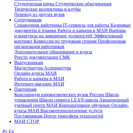
Студенческая наука
Студенческие объединения
Творческие коллективы и клубы
Перевод из других вузов
Сотрудникам
Cправочник работника
IT-сервисы для работы
Кадровые
документы и бланки
Работа и карьера в МАИ
Выборы
и конкурсы на замещение должностей
Эффективный
контракт
Комиссия по трудовым спорам
Профсоюзная
организация работников
Дополнительное образование и курсы
Реестр документации СМК
Выпускникам
Магистратура
Аспирантура
Онлайн-курсы МАИ
Работа и карьера в МАИ
Интернет-магазин МАИ
Партнёрам
Консорциум аэрокосмических вузов России
Школа
управления
Школа сервиса
LEAN-школа
Авиационный
учебный центр МАИ
Корпоративное обучение
Онлайн-
курсы МАИ
Высокотехнологичные услуги
Поставщикам
Центр трансфера технологий
МАИ СТОР
Ру
En