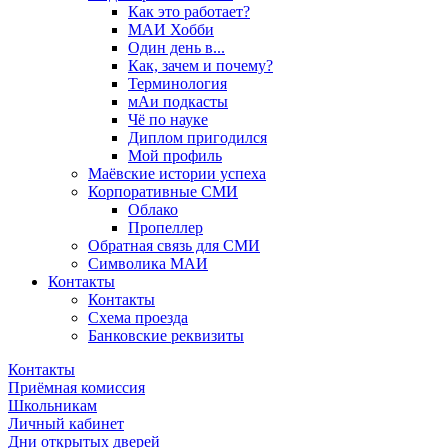
Как это работает?
МАИ Хобби
Один день в...
Как, зачем и почему?
Терминология
мАи подкасты
Чё по науке
Диплом пригодился
Мой профиль
Маёвские истории успеха
Корпоративные СМИ
Облако
Пропеллер
Обратная связь для СМИ
Символика МАИ
Контакты
Контакты
Схема проезда
Банковские реквизиты
Контакты
Приёмная комиссия
Школьникам
Личный кабинет
Дни открытых дверей