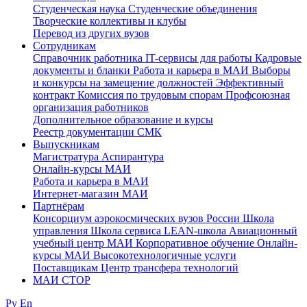
Студенческая наука
Студенческие объединения
Творческие коллективы и клубы
Перевод из других вузов
Сотрудникам
Cправочник работника
IT-сервисы для работы
Кадровые
документы и бланки
Работа и карьера в МАИ
Выборы
и конкурсы на замещение должностей
Эффективный
контракт
Комиссия по трудовым спорам
Профсоюзная
организация работников
Дополнительное образование и курсы
Реестр документации СМК
Выпускникам
Магистратура
Аспирантура
Онлайн-курсы МАИ
Работа и карьера в МАИ
Интернет-магазин МАИ
Партнёрам
Консорциум аэрокосмических вузов России
Школа
управления
Школа сервиса
LEAN-школа
Авиационный
учебный центр МАИ
Корпоративное обучение
Онлайн-
курсы МАИ
Высокотехнологичные услуги
Поставщикам
Центр трансфера технологий
МАИ СТОР
Ру
En