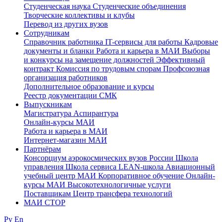
Студенческая наука
Студенческие объединения
Творческие коллективы и клубы
Перевод из других вузов
Сотрудникам
Cправочник работника
IT-сервисы для работы
Кадровые
документы и бланки
Работа и карьера в МАИ
Выборы
и конкурсы на замещение должностей
Эффективный
контракт
Комиссия по трудовым спорам
Профсоюзная
организация работников
Дополнительное образование и курсы
Реестр документации СМК
Выпускникам
Магистратура
Аспирантура
Онлайн-курсы МАИ
Работа и карьера в МАИ
Интернет-магазин МАИ
Партнёрам
Консорциум аэрокосмических вузов России
Школа
управления
Школа сервиса
LEAN-школа
Авиационный
учебный центр МАИ
Корпоративное обучение
Онлайн-
курсы МАИ
Высокотехнологичные услуги
Поставщикам
Центр трансфера технологий
МАИ СТОР
Ру
En