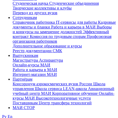
Студенческая наука
Студенческие объединения
Творческие коллективы и клубы
Перевод из других вузов
Сотрудникам
Cправочник работника
IT-сервисы для работы
Кадровые
документы и бланки
Работа и карьера в МАИ
Выборы
и конкурсы на замещение должностей
Эффективный
контракт
Комиссия по трудовым спорам
Профсоюзная
организация работников
Дополнительное образование и курсы
Реестр документации СМК
Выпускникам
Магистратура
Аспирантура
Онлайн-курсы МАИ
Работа и карьера в МАИ
Интернет-магазин МАИ
Партнёрам
Консорциум аэрокосмических вузов России
Школа
управления
Школа сервиса
LEAN-школа
Авиационный
учебный центр МАИ
Корпоративное обучение
Онлайн-
курсы МАИ
Высокотехнологичные услуги
Поставщикам
Центр трансфера технологий
МАИ СТОР
Ру
En