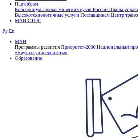
Партнёрам
Консорциум аэрокосмических вузов России
Школа управ
Высокотехнологичные услуги
Поставщикам
Центр транс
МАИ СТОР
Ру
En
МАИ
Программы развития
Приоритет-2030
Национальный про
«Наука и университеты»
Образование