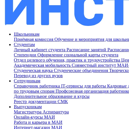
Школьникам
Приёмная комиссия
Обучение и мероприятия для школь
Студентам
Личный кабинет студента
Расписание занятий
Расписани
Стипендии
Оформление социальной карты студента
Отдел целевого обучения, практик и трудоустройства
Цен
Академическая мобильность
Совместный институт МА
Студенческая наука
Студенческие объединения
Творческ
Перевод из других вузов
Сотрудникам
Cправочник работника
IT-сервисы для работы
Кадровые 
по трудовым спорам
Профсоюзная организация работник
Дополнительное образование и курсы
Реестр документации СМК
Выпускникам
Магистратура
Аспирантура
Онлайн-курсы МАИ
Работа и карьера в МАИ
Интернет-магазин МАИ