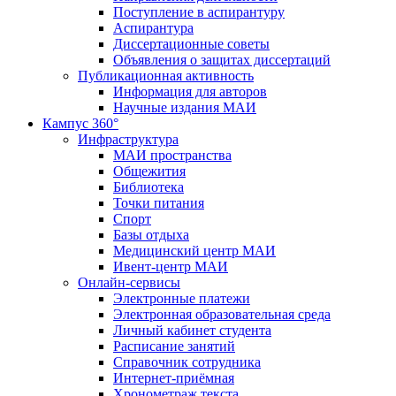
Поступление в аспирантуру
Аспирантура
Диссертационные советы
Объявления о защитах диссертаций
Публикационная активность
Информация для авторов
Научные издания МАИ
Кампус 360°
Инфраструктура
МАИ пространства
Общежития
Библиотека
Точки питания
Спорт
Базы отдыха
Медицинский центр МАИ
Ивент-центр МАИ
Онлайн-сервисы
Электронные платежи
Электронная образовательная среда
Личный кабинет студента
Расписание занятий
Справочник сотрудника
Интернет-приёмная
Хронометраж текста