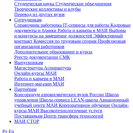
Студенческая наука
Студенческие объединения
Творческие коллективы и клубы
Перевод из других вузов
Сотрудникам
Cправочник работника
IT-сервисы для работы
Кадровые
документы и бланки
Работа и карьера в МАИ
Выборы
и конкурсы на замещение должностей
Эффективный
контракт
Комиссия по трудовым спорам
Профсоюзная
организация работников
Дополнительное образование и курсы
Реестр документации СМК
Выпускникам
Магистратура
Аспирантура
Онлайн-курсы МАИ
Работа и карьера в МАИ
Интернет-магазин МАИ
Партнёрам
Консорциум аэрокосмических вузов России
Школа
управления
Школа сервиса
LEAN-школа
Авиационный
учебный центр МАИ
Корпоративное обучение
Онлайн-
курсы МАИ
Высокотехнологичные услуги
Поставщикам
Центр трансфера технологий
МАИ СТОР
Ру
En