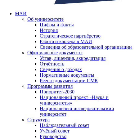
МАИ
Об университете
Цифры и факты
История
Стратегическое партнёрство
Работа и карьера в МАИ
Сведения об образовательной организации
Официальные документы
Устав, лицензия, аккредитация
Отчётность
Сведения о доходах
Нормативные документы
Реестр документации СМК
Программы развития
Приоритет-2030
Национальный проект «Наука и
университеты»
Национальный исследовательский
университет
Структура
Наблюдательный совет
Учёный совет
Руководство