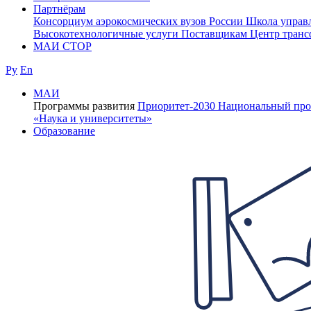
Партнёрам
Консорциум аэрокосмических вузов России
Школа управ
Высокотехнологичные услуги
Поставщикам
Центр транс
МАИ СТОР
Ру
En
МАИ
Программы развития
Приоритет-2030
Национальный про
«Наука и университеты»
Образование