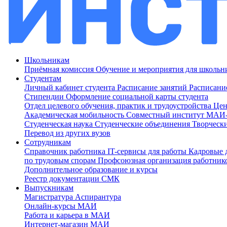
Школьникам
Приёмная комиссия
Обучение и мероприятия для школь
Студентам
Личный кабинет студента
Расписание занятий
Расписани
Стипендии
Оформление социальной карты студента
Отдел целевого обучения, практик и трудоустройства
Цен
Академическая мобильность
Совместный институт МА
Студенческая наука
Студенческие объединения
Творческ
Перевод из других вузов
Сотрудникам
Cправочник работника
IT-сервисы для работы
Кадровые 
по трудовым спорам
Профсоюзная организация работник
Дополнительное образование и курсы
Реестр документации СМК
Выпускникам
Магистратура
Аспирантура
Онлайн-курсы МАИ
Работа и карьера в МАИ
Интернет-магазин МАИ