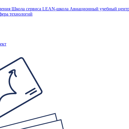
ления
Школа сервиса
LEAN-школа
Авиационный учебный цен
фера технологий
ект