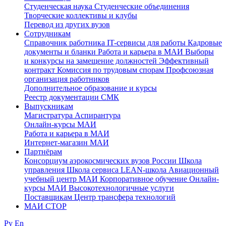
Студенческая наука
Студенческие объединения
Творческие коллективы и клубы
Перевод из других вузов
Сотрудникам
Cправочник работника
IT-сервисы для работы
Кадровые
документы и бланки
Работа и карьера в МАИ
Выборы
и конкурсы на замещение должностей
Эффективный
контракт
Комиссия по трудовым спорам
Профсоюзная
организация работников
Дополнительное образование и курсы
Реестр документации СМК
Выпускникам
Магистратура
Аспирантура
Онлайн-курсы МАИ
Работа и карьера в МАИ
Интернет-магазин МАИ
Партнёрам
Консорциум аэрокосмических вузов России
Школа
управления
Школа сервиса
LEAN-школа
Авиационный
учебный центр МАИ
Корпоративное обучение
Онлайн-
курсы МАИ
Высокотехнологичные услуги
Поставщикам
Центр трансфера технологий
МАИ СТОР
Ру
En