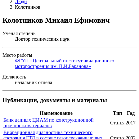
Люди
Колотников
Колотников Михаил Ефимович
Учёная степень
Доктор технических наук
Место работы
ФГУП «Центральный институт авиационного
моторостроения им. П.И.Баранова»
Должность
начальник отдела
Публикации, документы и материалы
Наименование
Тип
Год
Банк данных ЦИАМ по конструкционной
Статья
2017
прочности материалов
Вибрационная диагностика технического
состояния ГТД в составе газоперекачивающих
Статья
2002