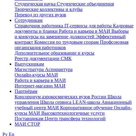
Студенческая наука
Студенческие объединения
Творческие коллективы и клубы
Перевод из других вузов
Сотрудникам
Cправочник работника
IT-сервисы для работы
Кадровые
документы и бланки
Работа и карьера в МАИ
Выборы
и конкурсы на замещение должностей
Эффективный
контракт
Комиссия по трудовым спорам
Профсоюзная
организация работников
Дополнительное образование и курсы
Реестр документации СМК
Выпускникам
Магистратура
Аспирантура
Онлайн-курсы МАИ
Работа и карьера в МАИ
Интернет-магазин МАИ
Партнёрам
Консорциум аэрокосмических вузов России
Школа
управления
Школа сервиса
LEAN-школа
Авиационный
учебный центр МАИ
Корпоративное обучение
Онлайн-
курсы МАИ
Высокотехнологичные услуги
Поставщикам
Центр трансфера технологий
МАИ СТОР
Ру
En