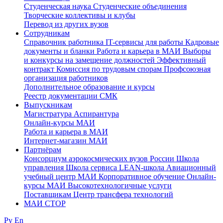
Студенческая наука
Студенческие объединения
Творческие коллективы и клубы
Перевод из других вузов
Сотрудникам
Cправочник работника
IT-сервисы для работы
Кадровые
документы и бланки
Работа и карьера в МАИ
Выборы
и конкурсы на замещение должностей
Эффективный
контракт
Комиссия по трудовым спорам
Профсоюзная
организация работников
Дополнительное образование и курсы
Реестр документации СМК
Выпускникам
Магистратура
Аспирантура
Онлайн-курсы МАИ
Работа и карьера в МАИ
Интернет-магазин МАИ
Партнёрам
Консорциум аэрокосмических вузов России
Школа
управления
Школа сервиса
LEAN-школа
Авиационный
учебный центр МАИ
Корпоративное обучение
Онлайн-
курсы МАИ
Высокотехнологичные услуги
Поставщикам
Центр трансфера технологий
МАИ СТОР
Ру
En