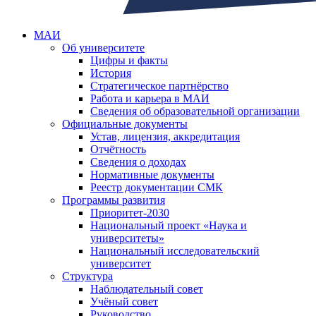
МАИ
Об университете
Цифры и факты
История
Стратегическое партнёрство
Работа и карьера в МАИ
Сведения об образовательной организации
Официальные документы
Устав, лицензия, аккредитация
Отчётность
Сведения о доходах
Нормативные документы
Реестр документации СМК
Программы развития
Приоритет-2030
Национальный проект «Наука и
университеты»
Национальный исследовательский
университет
Структура
Наблюдательный совет
Учёный совет
Руководство