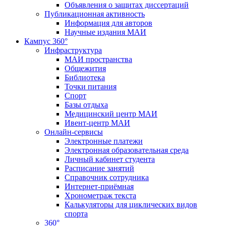
Объявления о защитах диссертаций
Публикационная активность
Информация для авторов
Научные издания МАИ
Кампус 360°
Инфраструктура
МАИ пространства
Общежития
Библиотека
Точки питания
Спорт
Базы отдыха
Медицинский центр МАИ
Ивент-центр МАИ
Онлайн-сервисы
Электронные платежи
Электронная образовательная среда
Личный кабинет студента
Расписание занятий
Справочник сотрудника
Интернет-приёмная
Хронометраж текста
Калькуляторы для циклических видов
спорта
360°