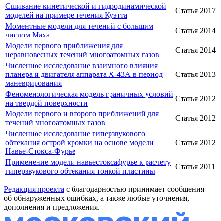
Сшивание кинетической и гидродинамической
Статья
2017
моделей на примере течения Куэтта
Моментные модели для течений с большим
Статья
2014
числом Маха
Модели первого приближения для
Статья
2014
неравновесных течений многоатомных газов
Численное исследование взаимного влияния
планера и двигателя аппарата Х-43А в период
Статья
2013
маневрирования
Феноменологическая модель граничных условий
Статья
2012
на твердой поверхности
Модели первого и второго приближений для
Статья
2012
течений многоатомных газов
Численное исследование гиперзвукового
обтекания острой кромки на основе модели
Статья
2012
Навье-Стокса-Фурье
Применение модели навьестоксафурье к расчету
Статья
2011
гиперзвукового обтекания тонкой пластины
Редакция проекта
с благодарностью принимает сообщения
об обнаруженных ошибках, а также любые уточнения,
дополнения и предложения.