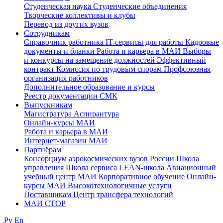
Студенческая наука
Студенческие объединения
Творческие коллективы и клубы
Перевод из других вузов
Сотрудникам
Cправочник работника
IT-сервисы для работы
Кадровые
документы и бланки
Работа и карьера в МАИ
Выборы
и конкурсы на замещение должностей
Эффективный
контракт
Комиссия по трудовым спорам
Профсоюзная
организация работников
Дополнительное образование и курсы
Реестр документации СМК
Выпускникам
Магистратура
Аспирантура
Онлайн-курсы МАИ
Работа и карьера в МАИ
Интернет-магазин МАИ
Партнёрам
Консорциум аэрокосмических вузов России
Школа
управления
Школа сервиса
LEAN-школа
Авиационный
учебный центр МАИ
Корпоративное обучение
Онлайн-
курсы МАИ
Высокотехнологичные услуги
Поставщикам
Центр трансфера технологий
МАИ СТОР
Ру
En