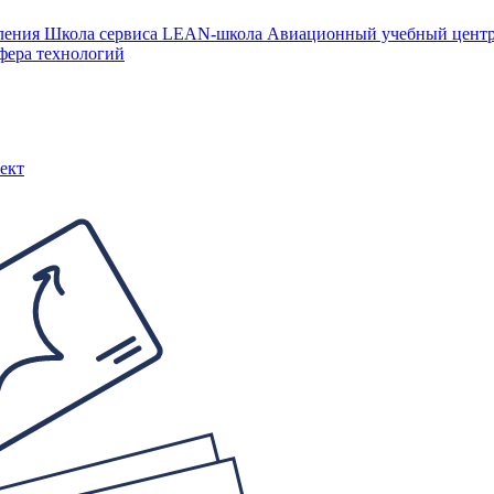
ления
Школа сервиса
LEAN-школа
Авиационный учебный цен
фера технологий
ект