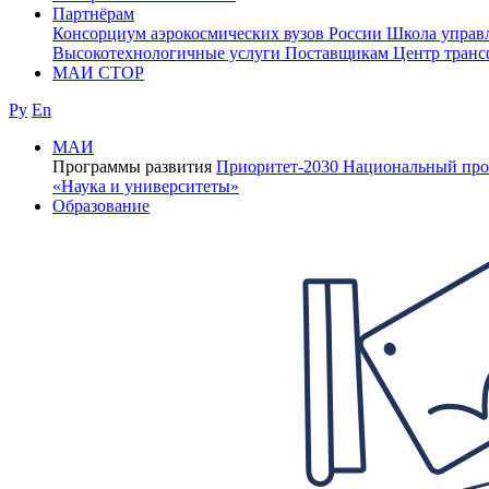
Партнёрам
Консорциум аэрокосмических вузов России
Школа управ
Высокотехнологичные услуги
Поставщикам
Центр транс
МАИ СТОР
Ру
En
МАИ
Программы развития
Приоритет-2030
Национальный про
«Наука и университеты»
Образование