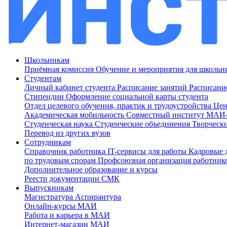
Школьникам
Приёмная комиссия
Обучение и мероприятия для школь
Студентам
Личный кабинет студента
Расписание занятий
Расписани
Стипендии
Оформление социальной карты студента
Отдел целевого обучения, практик и трудоустройства
Цен
Академическая мобильность
Совместный институт МА
Студенческая наука
Студенческие объединения
Творческ
Перевод из других вузов
Сотрудникам
Cправочник работника
IT-сервисы для работы
Кадровые 
по трудовым спорам
Профсоюзная организация работник
Дополнительное образование и курсы
Реестр документации СМК
Выпускникам
Магистратура
Аспирантура
Онлайн-курсы МАИ
Работа и карьера в МАИ
Интернет-магазин МАИ