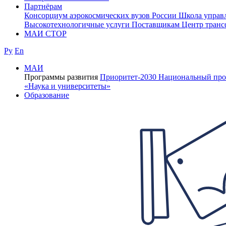
Партнёрам
Консорциум аэрокосмических вузов России
Школа управ
Высокотехнологичные услуги
Поставщикам
Центр транс
МАИ СТОР
Ру
En
МАИ
Программы развития
Приоритет-2030
Национальный про
«Наука и университеты»
Образование