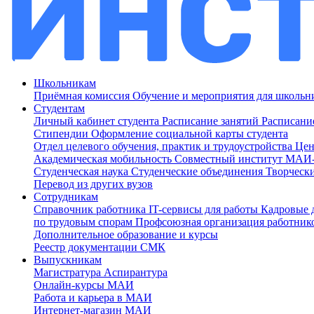
Школьникам
Приёмная комиссия
Обучение и мероприятия для школь
Студентам
Личный кабинет студента
Расписание занятий
Расписани
Стипендии
Оформление социальной карты студента
Отдел целевого обучения, практик и трудоустройства
Цен
Академическая мобильность
Совместный институт МА
Студенческая наука
Студенческие объединения
Творческ
Перевод из других вузов
Сотрудникам
Cправочник работника
IT-сервисы для работы
Кадровые 
по трудовым спорам
Профсоюзная организация работник
Дополнительное образование и курсы
Реестр документации СМК
Выпускникам
Магистратура
Аспирантура
Онлайн-курсы МАИ
Работа и карьера в МАИ
Интернет-магазин МАИ