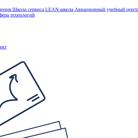
ления
Школа сервиса
LEAN-школа
Авиационный учебный цен
фера технологий
ект