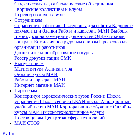
Студенческая наука
Студенческие объединения
Творческие коллективы и клубы
Перевод из других вузов
Сотрудникам
Cправочник работника
IT-сервисы для работы
Кадровые
документы и бланки
Работа и карьера в МАИ
Выборы
и конкурсы на замещение должностей
Эффективный
контракт
Комиссия по трудовым спорам
Профсоюзная
организация работников
Дополнительное образование и курсы
Реестр документации СМК
Выпускникам
Магистратура
Аспирантура
Онлайн-курсы МАИ
Работа и карьера в МАИ
Интернет-магазин МАИ
Партнёрам
Консорциум аэрокосмических вузов России
Школа
управления
Школа сервиса
LEAN-школа
Авиационный
учебный центр МАИ
Корпоративное обучение
Онлайн-
курсы МАИ
Высокотехнологичные услуги
Поставщикам
Центр трансфера технологий
МАИ СТОР
Ру
En