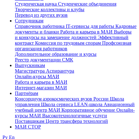
Студенческая наука
Студенческие объединения
Творческие коллективы и клубы
Перевод из других вузов
Сотрудникам
Cправочник работника
IT-сервисы для работы
Кадровые
документы и бланки
Работа и карьера в МАИ
Выборы
и конкурсы на замещение должностей
Эффективный
контракт
Комиссия по трудовым спорам
Профсоюзная
организация работников
Дополнительное образование и курсы
Реестр документации СМК
Выпускникам
Магистратура
Аспирантура
Онлайн-курсы МАИ
Работа и карьера в МАИ
Интернет-магазин МАИ
Партнёрам
Консорциум аэрокосмических вузов России
Школа
управления
Школа сервиса
LEAN-школа
Авиационный
учебный центр МАИ
Корпоративное обучение
Онлайн-
курсы МАИ
Высокотехнологичные услуги
Поставщикам
Центр трансфера технологий
МАИ СТОР
Ру
En