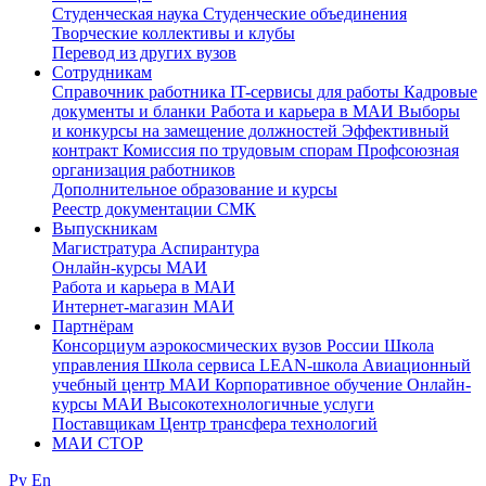
Студенческая наука
Студенческие объединения
Творческие коллективы и клубы
Перевод из других вузов
Сотрудникам
Cправочник работника
IT-сервисы для работы
Кадровые
документы и бланки
Работа и карьера в МАИ
Выборы
и конкурсы на замещение должностей
Эффективный
контракт
Комиссия по трудовым спорам
Профсоюзная
организация работников
Дополнительное образование и курсы
Реестр документации СМК
Выпускникам
Магистратура
Аспирантура
Онлайн-курсы МАИ
Работа и карьера в МАИ
Интернет-магазин МАИ
Партнёрам
Консорциум аэрокосмических вузов России
Школа
управления
Школа сервиса
LEAN-школа
Авиационный
учебный центр МАИ
Корпоративное обучение
Онлайн-
курсы МАИ
Высокотехнологичные услуги
Поставщикам
Центр трансфера технологий
МАИ СТОР
Ру
En