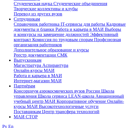
Студенческая наука
Студенческие объединения
Творческие коллективы и клубы
Перевод из других вузов
Сотрудникам
Cправочник работника
IT-сервисы для работы
Кадровые
документы и бланки
Работа и карьера в МАИ
Выборы
и конкурсы на замещение должностей
Эффективный
контракт
Комиссия по трудовым спорам
Профсоюзная
организация работников
Дополнительное образование и курсы
Реестр документации СМК
Выпускникам
Магистратура
Аспирантура
Онлайн-курсы МАИ
Работа и карьера в МАИ
Интернет-магазин МАИ
Партнёрам
Консорциум аэрокосмических вузов России
Школа
управления
Школа сервиса
LEAN-школа
Авиационный
учебный центр МАИ
Корпоративное обучение
Онлайн-
курсы МАИ
Высокотехнологичные услуги
Поставщикам
Центр трансфера технологий
МАИ СТОР
Ру
En