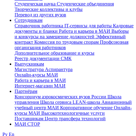
Студенческая наука
Студенческие объединения
Творческие коллективы и клубы
Перевод из других вузов
Сотрудникам
Cправочник работника
IT-сервисы для работы
Кадровые
документы и бланки
Работа и карьера в МАИ
Выборы
и конкурсы на замещение должностей
Эффективный
контракт
Комиссия по трудовым спорам
Профсоюзная
организация работников
Дополнительное образование и курсы
Реестр документации СМК
Выпускникам
Магистратура
Аспирантура
Онлайн-курсы МАИ
Работа и карьера в МАИ
Интернет-магазин МАИ
Партнёрам
Консорциум аэрокосмических вузов России
Школа
управления
Школа сервиса
LEAN-школа
Авиационный
учебный центр МАИ
Корпоративное обучение
Онлайн-
курсы МАИ
Высокотехнологичные услуги
Поставщикам
Центр трансфера технологий
МАИ СТОР
Ру
En