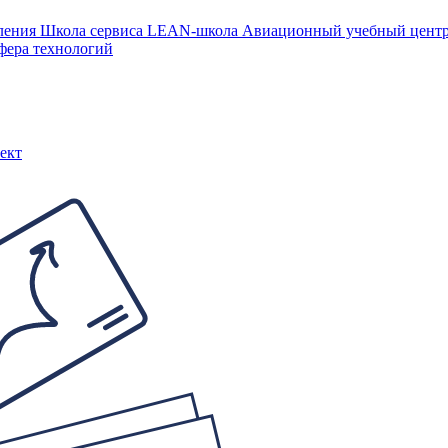
ления
Школа сервиса
LEAN-школа
Авиационный учебный цен
фера технологий
ект