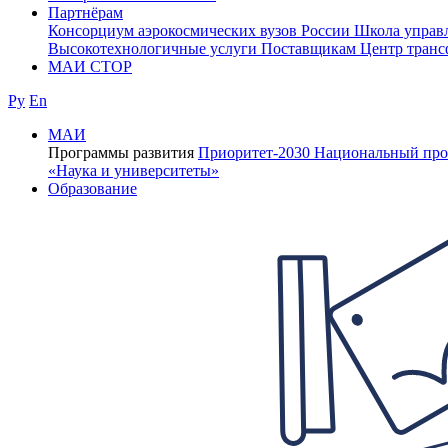
Партнёрам
Консорциум аэрокосмических вузов России
Школа управ
Высокотехнологичные услуги
Поставщикам
Центр транс
МАИ СТОР
Ру
En
МАИ
Программы развития
Приоритет-2030
Национальный про
«Наука и университеты»
Образование