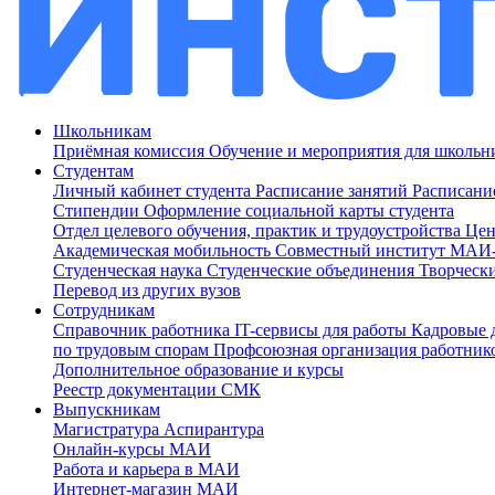
Школьникам
Приёмная комиссия
Обучение и мероприятия для школь
Студентам
Личный кабинет студента
Расписание занятий
Расписани
Стипендии
Оформление социальной карты студента
Отдел целевого обучения, практик и трудоустройства
Цен
Академическая мобильность
Совместный институт МА
Студенческая наука
Студенческие объединения
Творческ
Перевод из других вузов
Сотрудникам
Cправочник работника
IT-сервисы для работы
Кадровые 
по трудовым спорам
Профсоюзная организация работник
Дополнительное образование и курсы
Реестр документации СМК
Выпускникам
Магистратура
Аспирантура
Онлайн-курсы МАИ
Работа и карьера в МАИ
Интернет-магазин МАИ