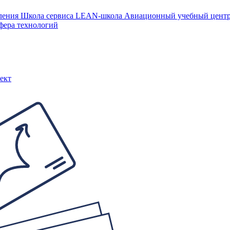
ления
Школа сервиса
LEAN-школа
Авиационный учебный цен
фера технологий
ект