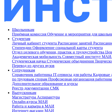
Школьникам
Приёмная комиссия
Обучение и мероприятия для школь
Студентам
Личный кабинет студента
Расписание занятий
Расписани
Стипендии
Оформление социальной карты студента
Отдел целевого обучения, практик и трудоустройства
Цен
Академическая мобильность
Совместный институт МА
Студенческая наука
Студенческие объединения
Творческ
Перевод из других вузов
Сотрудникам
Cправочник работника
IT-сервисы для работы
Кадровые 
по трудовым спорам
Профсоюзная организация работник
Дополнительное образование и курсы
Реестр документации СМК
Выпускникам
Магистратура
Аспирантура
Онлайн-курсы МАИ
Работа и карьера в МАИ
Интернет-магазин МАИ