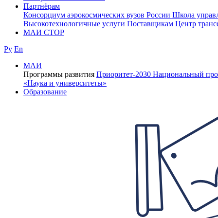
Партнёрам
Консорциум аэрокосмических вузов России
Школа управ
Высокотехнологичные услуги
Поставщикам
Центр транс
МАИ СТОР
Ру
En
МАИ
Программы развития
Приоритет-2030
Национальный про
«Наука и университеты»
Образование