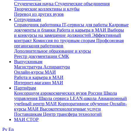
Студенческая наука
Студенческие объединения
Творческие коллективы и клубы
Перевод из других вузов
Сотрудникам
Cправочник работника
IT-сервисы для работы
Кадровые
документы и бланки
Работа и карьера в МАИ
Выборы
и конкурсы на замещение должностей
Эффективный
контракт
Комиссия по трудовым спорам
Профсоюзная
организация работников
Дополнительное образование и курсы
Реестр документации СМК
Выпускникам
Магистратура
Аспирантура
Онлайн-курсы МАИ
Работа и карьера в МАИ
Интернет-магазин МАИ
Партнёрам
Консорциум аэрокосмических вузов России
Школа
управления
Школа сервиса
LEAN-школа
Авиационный
учебный центр МАИ
Корпоративное обучение
Онлайн-
курсы МАИ
Высокотехнологичные услуги
Поставщикам
Центр трансфера технологий
МАИ СТОР
Ру
En