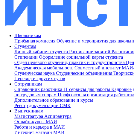
Школьникам
Приёмная комиссия
Обучение и мероприятия для школь
Студентам
Личный кабинет студента
Расписание занятий
Расписани
Стипендии
Оформление социальной карты студента
Отдел целевого обучения, практик и трудоустройства
Цен
Академическая мобильность
Совместный институт МА
Студенческая наука
Студенческие объединения
Творческ
Перевод из других вузов
Сотрудникам
Cправочник работника
IT-сервисы для работы
Кадровые 
по трудовым спорам
Профсоюзная организация работник
Дополнительное образование и курсы
Реестр документации СМК
Выпускникам
Магистратура
Аспирантура
Онлайн-курсы МАИ
Работа и карьера в МАИ
Интернет-магазин МАИ