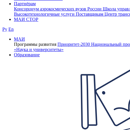
Партнёрам
Консорциум аэрокосмических вузов России
Школа управ
Высокотехнологичные услуги
Поставщикам
Центр транс
МАИ СТОР
Ру
En
МАИ
Программы развития
Приоритет-2030
Национальный про
«Наука и университеты»
Образование