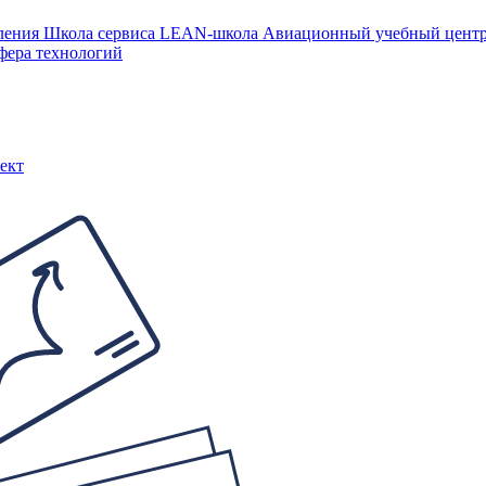
ления
Школа сервиса
LEAN-школа
Авиационный учебный цен
фера технологий
ект