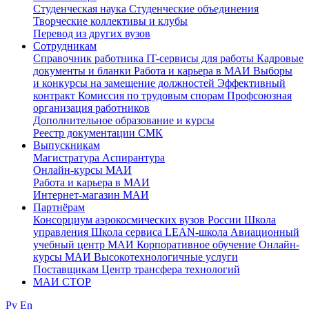
Студенческая наука
Студенческие объединения
Творческие коллективы и клубы
Перевод из других вузов
Сотрудникам
Cправочник работника
IT-сервисы для работы
Кадровые
документы и бланки
Работа и карьера в МАИ
Выборы
и конкурсы на замещение должностей
Эффективный
контракт
Комиссия по трудовым спорам
Профсоюзная
организация работников
Дополнительное образование и курсы
Реестр документации СМК
Выпускникам
Магистратура
Аспирантура
Онлайн-курсы МАИ
Работа и карьера в МАИ
Интернет-магазин МАИ
Партнёрам
Консорциум аэрокосмических вузов России
Школа
управления
Школа сервиса
LEAN-школа
Авиационный
учебный центр МАИ
Корпоративное обучение
Онлайн-
курсы МАИ
Высокотехнологичные услуги
Поставщикам
Центр трансфера технологий
МАИ СТОР
Ру
En