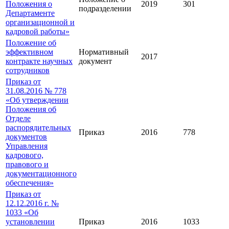
Положения о
2019
301
подразделении
Департаменте
организационной и
кадровой работы»
Положение об
эффективном
Нормативный
2017
контракте научных
документ
сотрудников
Приказ от
31.08.2016 № 778
«Об утверждении
Положения об
Отделе
распорядительных
Приказ
2016
778
документов
Управления
кадрового,
правового и
документационного
обеспечения»
Приказ от
12.12.2016 г. №
1033 «Об
установлении
Приказ
2016
1033