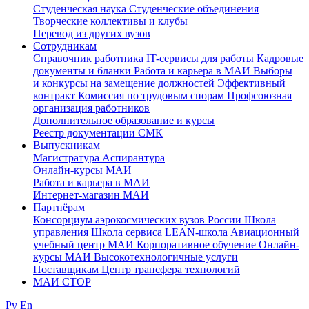
Студенческая наука
Студенческие объединения
Творческие коллективы и клубы
Перевод из других вузов
Сотрудникам
Cправочник работника
IT-сервисы для работы
Кадровые
документы и бланки
Работа и карьера в МАИ
Выборы
и конкурсы на замещение должностей
Эффективный
контракт
Комиссия по трудовым спорам
Профсоюзная
организация работников
Дополнительное образование и курсы
Реестр документации СМК
Выпускникам
Магистратура
Аспирантура
Онлайн-курсы МАИ
Работа и карьера в МАИ
Интернет-магазин МАИ
Партнёрам
Консорциум аэрокосмических вузов России
Школа
управления
Школа сервиса
LEAN-школа
Авиационный
учебный центр МАИ
Корпоративное обучение
Онлайн-
курсы МАИ
Высокотехнологичные услуги
Поставщикам
Центр трансфера технологий
МАИ СТОР
Ру
En