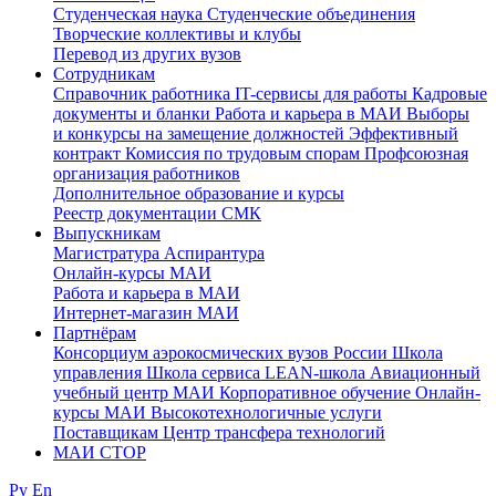
Студенческая наука
Студенческие объединения
Творческие коллективы и клубы
Перевод из других вузов
Сотрудникам
Cправочник работника
IT-сервисы для работы
Кадровые
документы и бланки
Работа и карьера в МАИ
Выборы
и конкурсы на замещение должностей
Эффективный
контракт
Комиссия по трудовым спорам
Профсоюзная
организация работников
Дополнительное образование и курсы
Реестр документации СМК
Выпускникам
Магистратура
Аспирантура
Онлайн-курсы МАИ
Работа и карьера в МАИ
Интернет-магазин МАИ
Партнёрам
Консорциум аэрокосмических вузов России
Школа
управления
Школа сервиса
LEAN-школа
Авиационный
учебный центр МАИ
Корпоративное обучение
Онлайн-
курсы МАИ
Высокотехнологичные услуги
Поставщикам
Центр трансфера технологий
МАИ СТОР
Ру
En