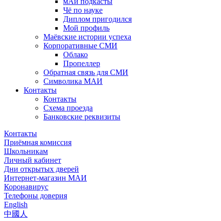
мАи подкасты
Чё по науке
Диплом пригодился
Мой профиль
Маёвские истории успеха
Корпоративные СМИ
Облако
Пропеллер
Обратная связь для СМИ
Символика МАИ
Контакты
Контакты
Схема проезда
Банковские реквизиты
Контакты
Приёмная комиссия
Школьникам
Личный кабинет
Дни открытых дверей
Интернет-магазин МАИ
Коронавирус
Телефоны доверия
English
中國人